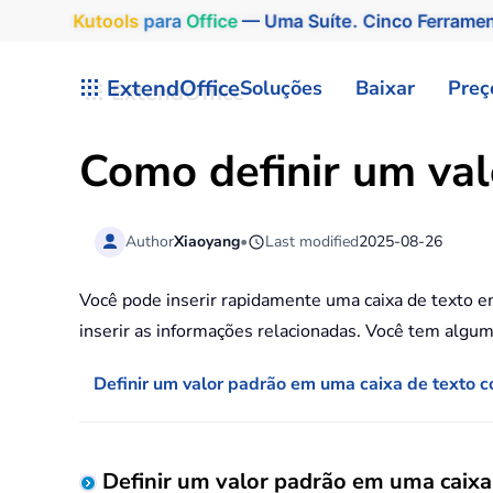
Kutools
para
Office
— Uma Suíte. Cinco Ferrame
Skip to main content
ExtendOffice
Soluções
Baixar
Preç
Como definir um val
Author
Xiaoyang
•
Last modified
2025-08-26
Você pode inserir rapidamente uma caixa de texto em
inserir as informações relacionadas. Você tem algum
Definir um valor padrão em uma caixa de texto
Definir um valor padrão em uma caix