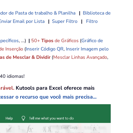
dor de Pasta de trabalho & Planilha
|
Biblioteca de
Enviar Email por Lista
|
Super Filtro
|
Filtro
pecíficos
, ...)
|
50+
Tipos
de Gráficos
(
Gráfico de
de Inserção
(
Inserir Código QR
,
Inserir Imagem pelo
s de Mesclar & Dividir
(
Mesclar Linhas Avançado
,
e40 idiomas!
arável.
Kutools para Excel oferece mais
essar o recurso que você mais precisa...