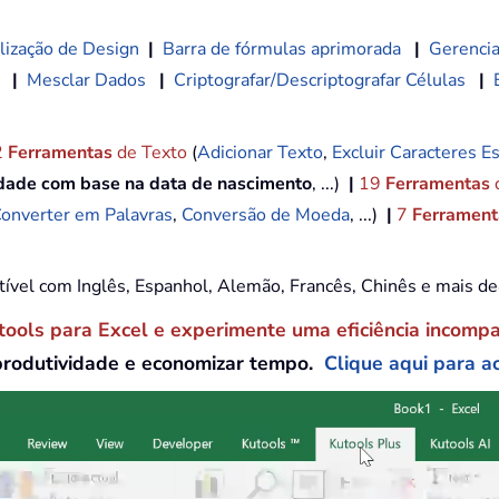
lização de Design
|
Barra de fórmulas aprimorada
|
Gerencia
|
Mesclar Dados
|
Criptografar/Descriptografar Células
|
2
Ferramentas
de Texto
(
Adicionar Texto
,
Excluir Caracteres Es
idade com base na data de nascimento
, ...)
|
19
Ferramentas
onverter em Palavras
,
Conversão de Moeda
, ...)
|
7
Ferramenta
tível com Inglês, Espanhol, Alemão, Francês, Chinês e mais d
tools para Excel e experimente uma eficiência incomp
produtividade e economizar tempo.
Clique aqui para ac