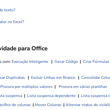
de texto?
alor no Excel?
idade para Office
os com:
Execução Inteligente
|
Gerar Código
|
Criar Fórmulas
car Duplicatas
|
Excluir Linhas em Branco
|
Consolidar Colu
Procura por múltiplos valores
|
Procura em várias planilhas
sta suspensa
|
Lista suspensa dependente
|
Lista suspensa 
cífico de colunas
|
Mover Colunas
|
Alternar status de visibi