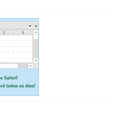
e Safari!
ê todos os dias!