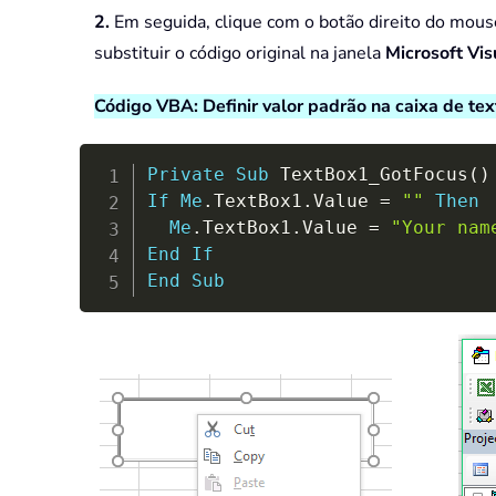
2.
Em seguida, clique com o botão direito do mouse
substituir o código original na janela
Microsoft Vis
Código VBA: Definir valor padrão na caixa de tex
Private
Sub
 TextBox1_GotFocus
(
)
If
Me
.
TextBox1
.
Value 
=
""
Then
Me
.
TextBox1
.
Value 
=
"Your nam
End
If
End
Sub