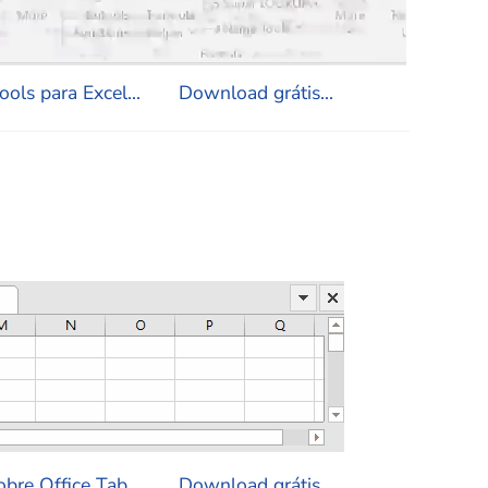
ols para Excel...
Download grátis...
bre Office Tab...
Download grátis...