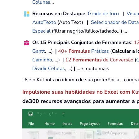
Colunas
...
Recursos em Destaque
:
Grade de foco
|
Visua
AutoTexto
(Auto Text)
|
Selecionador de Data
Especial
(filtrar negrito/itálico/tachado...) ...
Os 15 Principais Conjuntos de Ferramentas
:
1
Gantt
, ...)
|
40+
Fórmulas
Práticas
(
Calcular a 
Caminho
, ...)
|
12
Ferramentas
de Conversão
(
C
Dividir Células
, ...)
|
...e muito mais
Use o Kutools no idioma de sua preferência – compa
Impulsione suas habilidades no Excel com Ku
de300 recursos avançados para aumentar a 