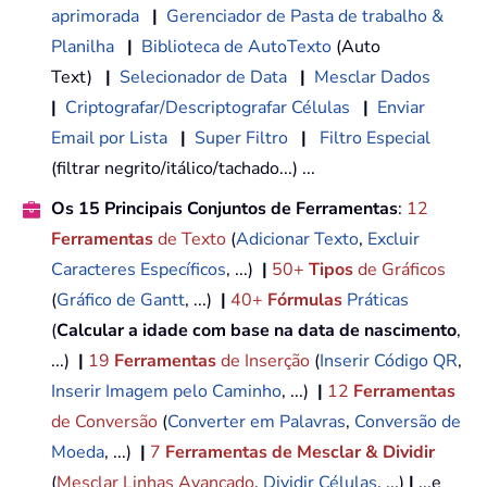
aprimorada
|
Gerenciador de Pasta de trabalho &
Planilha
|
Biblioteca de AutoTexto
(Auto
Text)
|
Selecionador de Data
|
Mesclar Dados
|
Criptografar/Descriptografar Células
|
Enviar
Email por Lista
|
Super Filtro
|
Filtro Especial
(filtrar negrito/itálico/tachado...) ...
Os 15 Principais Conjuntos de Ferramentas
:
12
Ferramentas
de Texto
(
Adicionar Texto
,
Excluir
Caracteres Específicos
, ...)
|
50+
Tipos
de Gráficos
(
Gráfico de Gantt
, ...)
|
40+
Fórmulas
Práticas
(
Calcular a idade com base na data de nascimento
,
...)
|
19
Ferramentas
de Inserção
(
Inserir Código QR
,
Inserir Imagem pelo Caminho
, ...)
|
12
Ferramentas
de Conversão
(
Converter em Palavras
,
Conversão de
Moeda
, ...)
|
7
Ferramentas de Mesclar & Dividir
(
Mesclar Linhas Avançado
,
Dividir Células
, ...)
|
...e