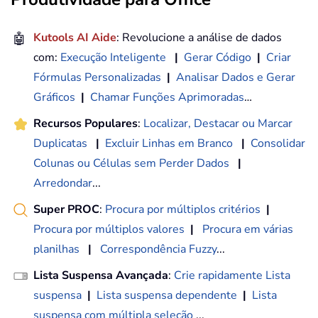
🤖
Kutools AI Aide
: Revolucione a análise de dados
com:
Execução Inteligente
|
Gerar Código
|
Criar
Fórmulas Personalizadas
|
Analisar Dados e Gerar
Gráficos
|
Chamar Funções Aprimoradas
…
Recursos Populares
:
Localizar, Destacar ou Marcar
Duplicatas
|
Excluir Linhas em Branco
|
Consolidar
Colunas ou Células sem Perder Dados
|
Arredondar
...
Super PROC
:
Procura por múltiplos critérios
|
Procura por múltiplos valores
|
Procura em várias
planilhas
|
Correspondência Fuzzy
...
Lista Suspensa Avançada
:
Crie rapidamente Lista
suspensa
|
Lista suspensa dependente
|
Lista
suspensa com múltipla seleção
...