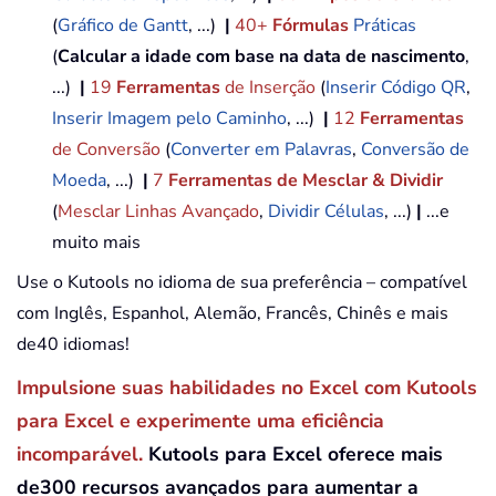
(
Gráfico de Gantt
, ...)
|
40+
Fórmulas
Práticas
(
Calcular a idade com base na data de nascimento
,
...)
|
19
Ferramentas
de Inserção
(
Inserir Código QR
,
Inserir Imagem pelo Caminho
, ...)
|
12
Ferramentas
de Conversão
(
Converter em Palavras
,
Conversão de
Moeda
, ...)
|
7
Ferramentas de Mesclar & Dividir
(
Mesclar Linhas Avançado
,
Dividir Células
, ...)
|
...e
muito mais
Use o Kutools no idioma de sua preferência – compatível
com Inglês, Espanhol, Alemão, Francês, Chinês e mais
de40 idiomas!
Impulsione suas habilidades no Excel com Kutools
para Excel e experimente uma eficiência
incomparável.
Kutools para Excel oferece mais
de300 recursos avançados para aumentar a