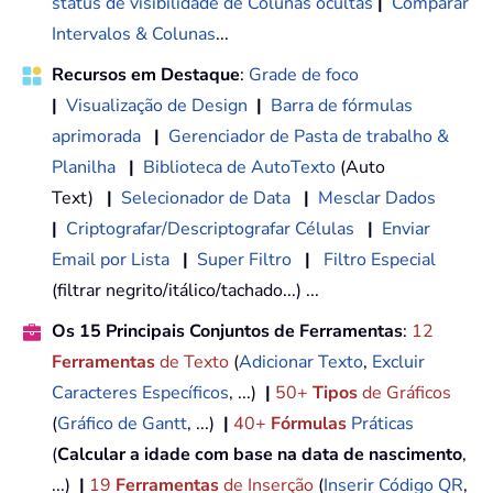
status de visibilidade de Colunas ocultas
|
Comparar
Intervalos & Colunas
...
Recursos em Destaque
:
Grade de foco
|
Visualização de Design
|
Barra de fórmulas
aprimorada
|
Gerenciador de Pasta de trabalho &
Planilha
|
Biblioteca de AutoTexto
(Auto
Text)
|
Selecionador de Data
|
Mesclar Dados
|
Criptografar/Descriptografar Células
|
Enviar
Email por Lista
|
Super Filtro
|
Filtro Especial
(filtrar negrito/itálico/tachado...) ...
Os 15 Principais Conjuntos de Ferramentas
:
12
Ferramentas
de Texto
(
Adicionar Texto
,
Excluir
Caracteres Específicos
, ...)
|
50+
Tipos
de Gráficos
(
Gráfico de Gantt
, ...)
|
40+
Fórmulas
Práticas
(
Calcular a idade com base na data de nascimento
,
...)
|
19
Ferramentas
de Inserção
(
Inserir Código QR
,