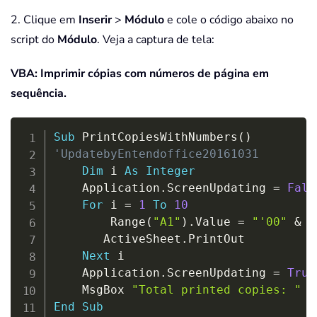
2. Clique em
Inserir
>
Módulo
e cole o código abaixo no
script do
Módulo
. Veja a captura de tela:
VBA: Imprimir cópias com números de página em
sequência.
Copy
Sub
 PrintCopiesWithNumbers
(
)
'UpdatebyEntendoffice20161031
Dim
 i 
As
Integer
    Application
.
ScreenUpdating 
=
Fals
For
 i 
=
1
To
10
        Range
(
"A1"
)
.
Value 
=
"'00"
&
 i

       ActiveSheet
.
PrintOut

Next
 i

    Application
.
ScreenUpdating 
=
True
    MsgBox 
"Total printed copies: "
&
End
Sub