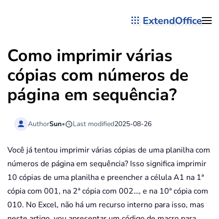
ExtendOffice
Skip to main content
Como imprimir várias
cópias com números de
página em sequência?
Author
Sun
•
Last modified
2025-08-26
Você já tentou imprimir várias cópias de uma planilha com
números de página em sequência? Isso significa imprimir
10 cópias de uma planilha e preencher a célula A1 na 1ª
cópia com 001, na 2ª cópia com 002…, e na 10ª cópia com
010. No Excel, não há um recurso interno para isso, mas
neste artigo, vou apresentar um código de macro para