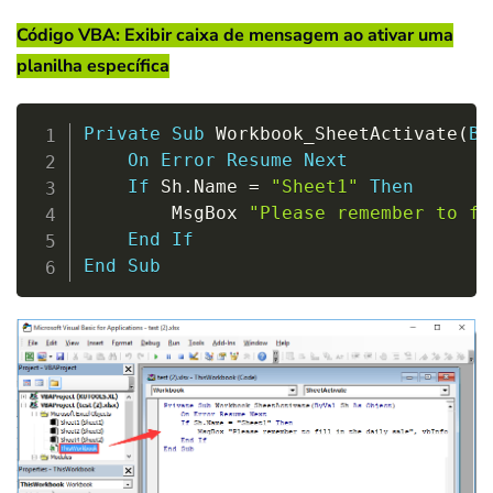
Código VBA: Exibir caixa de mensagem ao ativar uma
planilha específica
Copy
Private
Sub
 Workbook_SheetActivate
(
By
On
Error
Resume
Next
If
 Sh
.
Name 
=
"Sheet1"
Then
        MsgBox 
"Please remember to fi
End
If
End
Sub