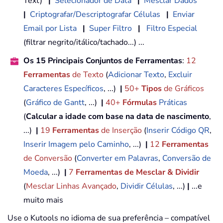
Text)
|
Selecionador de Data
|
Mesclar Dados
|
Criptografar/Descriptografar Células
|
Enviar
Email por Lista
|
Super Filtro
|
Filtro Especial
(filtrar negrito/itálico/tachado...) ...
Os 15 Principais Conjuntos de Ferramentas
:
12
Ferramentas
de Texto
(
Adicionar Texto
,
Excluir
Caracteres Específicos
, ...)
|
50+
Tipos
de Gráficos
(
Gráfico de Gantt
, ...)
|
40+
Fórmulas
Práticas
(
Calcular a idade com base na data de nascimento
,
...)
|
19
Ferramentas
de Inserção
(
Inserir Código QR
,
Inserir Imagem pelo Caminho
, ...)
|
12
Ferramentas
de Conversão
(
Converter em Palavras
,
Conversão de
Moeda
, ...)
|
7
Ferramentas de Mesclar & Dividir
(
Mesclar Linhas Avançado
,
Dividir Células
, ...)
|
...e
muito mais
Use o Kutools no idioma de sua preferência – compatível