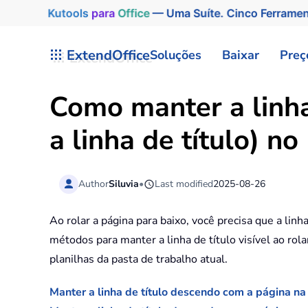
Kutools
para
Office
— Uma Suíte. Cinco Ferrame
Skip to main content
ExtendOffice
Soluções
Baixar
Preç
Como manter a linha
a linha de título) no
Author
Siluvia
•
Last modified
2025-08-26
Ao rolar a página para baixo, você precisa que a linh
métodos para manter a linha de título visível ao rol
planilhas da pasta de trabalho atual.
Manter a linha de título descendo com a página na 