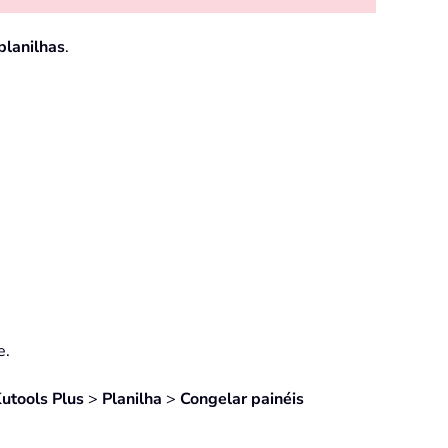
planilhas
.
e.
utools Plus
>
Planilha
>
Congelar painéis