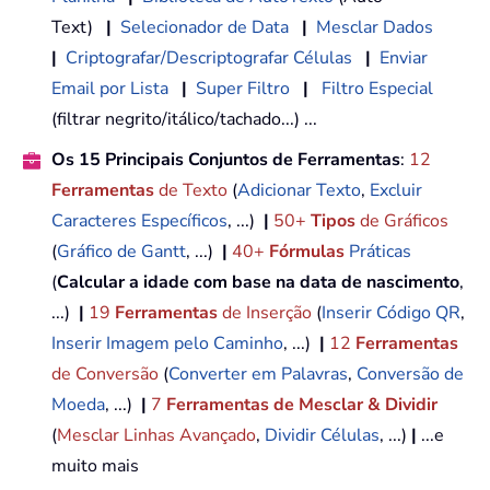
Text)
|
Selecionador de Data
|
Mesclar Dados
|
Criptografar/Descriptografar Células
|
Enviar
Email por Lista
|
Super Filtro
|
Filtro Especial
(filtrar negrito/itálico/tachado...) ...
Os 15 Principais Conjuntos de Ferramentas
:
12
Ferramentas
de Texto
(
Adicionar Texto
,
Excluir
Caracteres Específicos
, ...)
|
50+
Tipos
de Gráficos
(
Gráfico de Gantt
, ...)
|
40+
Fórmulas
Práticas
(
Calcular a idade com base na data de nascimento
,
...)
|
19
Ferramentas
de Inserção
(
Inserir Código QR
,
Inserir Imagem pelo Caminho
, ...)
|
12
Ferramentas
de Conversão
(
Converter em Palavras
,
Conversão de
Moeda
, ...)
|
7
Ferramentas de Mesclar & Dividir
(
Mesclar Linhas Avançado
,
Dividir Células
, ...)
|
...e
muito mais