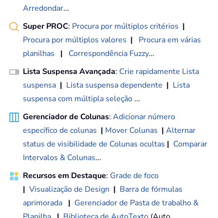
Arredondar
...
Super PROC
:
Procura por múltiplos critérios
|
Procura por múltiplos valores
|
Procura em várias
planilhas
|
Correspondência Fuzzy
...
Lista Suspensa Avançada
:
Crie rapidamente Lista
suspensa
|
Lista suspensa dependente
|
Lista
suspensa com múltipla seleção
...
Gerenciador de Colunas
:
Adicionar número
específico de colunas
|
Mover Colunas
|
Alternar
status de visibilidade de Colunas ocultas
|
Comparar
Intervalos & Colunas
...
Recursos em Destaque
:
Grade de foco
|
Visualização de Design
|
Barra de fórmulas
aprimorada
|
Gerenciador de Pasta de trabalho &
Planilha
|
Biblioteca de AutoTexto
(Auto