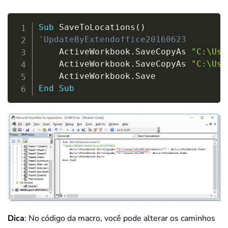
Copy
Sub
 SaveToLocations
(
)
'UpdateByExtendoffice20160623
    ActiveWorkbook
.
SaveCopyAs 
"C:\Use
    ActiveWorkbook
.
SaveCopyAs 
"C:\Use
    ActiveWorkbook
.
End
Sub
Dica
: No código da macro, você pode alterar os caminhos