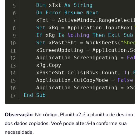
Dim
 xTxt 
As
String
On
Error
Resume
Next
    xTxt 
=
 ActiveWindow
.
RangeSelectio
Set
 xRg 
=
 Application
.
InputBox
(
"P
If
 xRg 
Is
Nothing
Then
Exit
Sub
Set
 xPasteSht 
=
 Worksheets
(
"Sheet
    xScreenUpdating 
=
 Application
.
Scr
    Application
.
ScreenUpdating 
=
Fals
    xRg
.
Copy

    xPasteSht
.
Cells
(
Rows
.
Count
,
1
)
.
En
    Application
.
CutCopyMode 
=
False
    Application
.
ScreenUpdating 
=
End
Sub
Observação
: No código, Planilha2 é a planilha de destino
dos dados copiados. Você pode alterá-la conforme sua
necessidade.