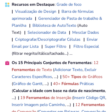
Recursos em Destaque
:
Grade de foco
|
Visualização de Design
|
Barra de fórmulas
aprimorada
|
Gerenciador de Pasta de trabalho &
Planilha
|
Biblioteca de AutoTexto
(Auto
Text)
|
Selecionador de Data
|
Mesclar Dados
|
Criptografar/Descriptografar Células
|
Enviar
Email por Lista
|
Super Filtro
|
Filtro Especial
(filtrar negrito/itálico/tachado...) ...
Os 15 Principais Conjuntos de Ferramentas
:
12
Ferramentas
de Texto
(
Adicionar Texto
,
Excluir
Caracteres Específicos
, ...)
|
50+
Tipos
de Gráficos
(
Gráfico de Gantt
, ...)
|
40+
Fórmulas
Práticas
(
Calcular a idade com base na data de nascimento
,
...)
|
19
Ferramentas
de Inserção
(
Inserir Código QR
,
Inserir Imagem pelo Caminho
, ...)
|
12
Ferramentas
de Conversão
(
Converter em Palavras
,
Conversão de