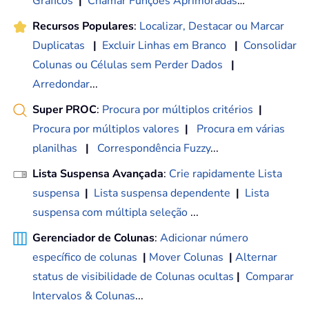
Gráficos
|
Chamar Funções Aprimoradas
…
Recursos Populares
:
Localizar, Destacar ou Marcar
Duplicatas
|
Excluir Linhas em Branco
|
Consolidar
Colunas ou Células sem Perder Dados
|
Arredondar
...
Super PROC
:
Procura por múltiplos critérios
|
Procura por múltiplos valores
|
Procura em várias
planilhas
|
Correspondência Fuzzy
...
Lista Suspensa Avançada
:
Crie rapidamente Lista
suspensa
|
Lista suspensa dependente
|
Lista
suspensa com múltipla seleção
...
Gerenciador de Colunas
:
Adicionar número
específico de colunas
|
Mover Colunas
|
Alternar
status de visibilidade de Colunas ocultas
|
Comparar
Intervalos & Colunas
...