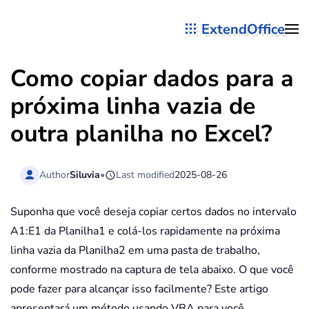
ExtendOffice
Skip to main content
Como copiar dados para a
próxima linha vazia de
outra planilha no Excel?
Author
Siluvia
•
Last modified
2025-08-26
Suponha que você deseja copiar certos dados no intervalo
A1:E1 da Planilha1 e colá-los rapidamente na próxima
linha vazia da Planilha2 em uma pasta de trabalho,
conforme mostrado na captura de tela abaixo. O que você
pode fazer para alcançar isso facilmente? Este artigo
apresentará um método usando VBA para você.