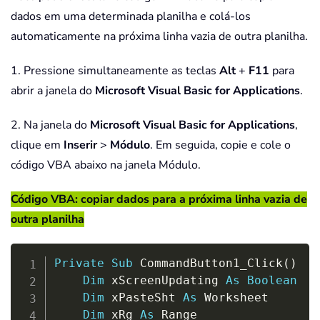
dados em uma determinada planilha e colá-los
automaticamente na próxima linha vazia de outra planilha.
1. Pressione simultaneamente as teclas
Alt
+
F11
para
abrir a janela do
Microsoft Visual Basic for Applications
.
2. Na janela do
Microsoft Visual Basic for Applications
,
clique em
Inserir
>
Módulo
. Em seguida, copie e cole o
código VBA abaixo na janela Módulo.
Código VBA: copiar dados para a próxima linha vazia de
outra planilha
Copy
Private
Sub
 CommandButton1_Click
(
)
Dim
 xScreenUpdating 
As
Boolean
Dim
 xPasteSht 
As
 Worksheet

Dim
 xRg 
As
 Range
