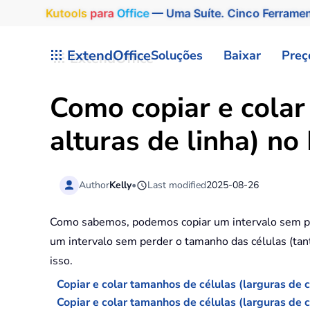
Kutools
para
Office
— Uma Suíte. Cinco Ferrame
Skip to main content
ExtendOffice
Soluções
Baixar
Preç
Como copiar e colar
alturas de linha) no
Author
Kelly
•
Last modified
2025-08-26
Como sabemos, podemos copiar um intervalo sem pe
um intervalo sem perder o tamanho das células (tanto
isso.
Copiar e colar tamanhos de células (larguras de c
Copiar e colar tamanhos de células (larguras de c