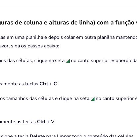
guras de coluna e alturas de linha) com a função
ulas em uma planilha e depois colar em outra planilha mantendo
avor, siga os passos abaixo:
os das células, clique na seta
no canto superior esquerdo da 
neamente as teclas
Ctrl
+
C
.
á os tamanhos das células e clique na seta
no canto superior 
eamente as teclas
Ctrl
+ V.
ssione a tecla
Delete
para limpar todo o conteúdo das células.