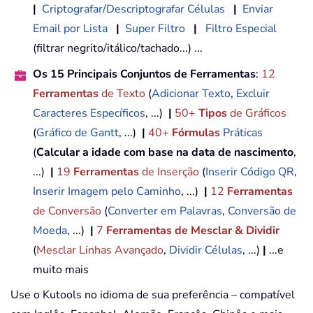
|
Criptografar/Descriptografar Células
|
Enviar
Email por Lista
|
Super Filtro
|
Filtro Especial
(filtrar negrito/itálico/tachado...) ...
Os 15 Principais Conjuntos de Ferramentas
:
12
Ferramentas
de Texto
(
Adicionar Texto
,
Excluir
Caracteres Específicos
, ...)
|
50+
Tipos
de Gráficos
(
Gráfico de Gantt
, ...)
|
40+
Fórmulas
Práticas
(
Calcular a idade com base na data de nascimento
,
...)
|
19
Ferramentas
de Inserção
(
Inserir Código QR
,
Inserir Imagem pelo Caminho
, ...)
|
12
Ferramentas
de Conversão
(
Converter em Palavras
,
Conversão de
Moeda
, ...)
|
7
Ferramentas de Mesclar & Dividir
(
Mesclar Linhas Avançado
,
Dividir Células
, ...)
|
...e
muito mais
Use o Kutools no idioma de sua preferência – compatível