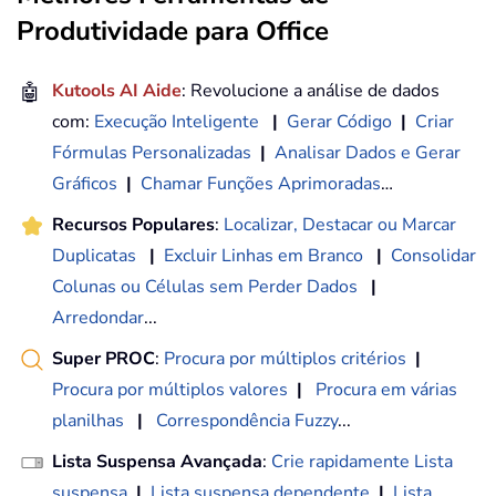
Produtividade para Office
🤖
Kutools AI Aide
: Revolucione a análise de dados
com:
Execução Inteligente
|
Gerar Código
|
Criar
Fórmulas Personalizadas
|
Analisar Dados e Gerar
Gráficos
|
Chamar Funções Aprimoradas
…
Recursos Populares
:
Localizar, Destacar ou Marcar
Duplicatas
|
Excluir Linhas em Branco
|
Consolidar
Colunas ou Células sem Perder Dados
|
Arredondar
...
Super PROC
:
Procura por múltiplos critérios
|
Procura por múltiplos valores
|
Procura em várias
planilhas
|
Correspondência Fuzzy
...
Lista Suspensa Avançada
:
Crie rapidamente Lista
suspensa
|
Lista suspensa dependente
|
Lista