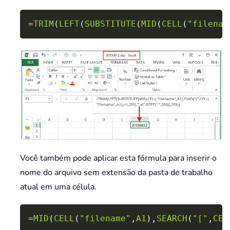
Copy
=
TRIM
(
LEFT
(
SUBSTITUTE
(
MID
(
CELL
(
"filenam
Você também pode aplicar esta fórmula para inserir o
nome do arquivo sem extensão da pasta de trabalho
atual em uma célula.
Copy
=
MID
(
CELL
(
"filename"
,
A1
)
,
SEARCH
(
"["
,
CEL