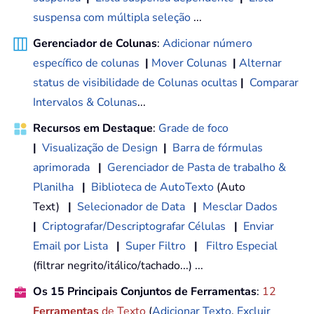
suspensa com múltipla seleção
...
Gerenciador de Colunas
:
Adicionar número
específico de colunas
|
Mover Colunas
|
Alternar
status de visibilidade de Colunas ocultas
|
Comparar
Intervalos & Colunas
...
Recursos em Destaque
:
Grade de foco
|
Visualização de Design
|
Barra de fórmulas
aprimorada
|
Gerenciador de Pasta de trabalho &
Planilha
|
Biblioteca de AutoTexto
(Auto
Text)
|
Selecionador de Data
|
Mesclar Dados
|
Criptografar/Descriptografar Células
|
Enviar
Email por Lista
|
Super Filtro
|
Filtro Especial
(filtrar negrito/itálico/tachado...) ...
Os 15 Principais Conjuntos de Ferramentas
:
12
Ferramentas
de Texto
(
Adicionar Texto
,
Excluir