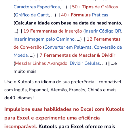
Caracteres Específicos
, ...)
|
50+
Tipos
de Gráficos
(
Gráfico de Gantt
, ...)
|
40+
Fórmulas
Práticas
(
Calcular a idade com base na data de nascimento
,
...)
|
19
Ferramentas
de Inserção
(
Inserir Código QR
,
Inserir Imagem pelo Caminho
, ...)
|
12
Ferramentas
de Conversão
(
Converter em Palavras
,
Conversão de
Moeda
, ...)
|
7
Ferramentas de Mesclar & Dividir
(
Mesclar Linhas Avançado
,
Dividir Células
, ...)
|
...e
muito mais
Use o Kutools no idioma de sua preferência – compatível
com Inglês, Espanhol, Alemão, Francês, Chinês e mais
de40 idiomas!
Impulsione suas habilidades no Excel com Kutools
para Excel e experimente uma eficiência
incomparável.
Kutools para Excel oferece mais