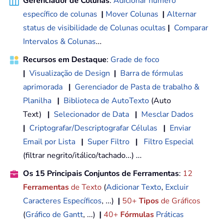
Gerenciador de Colunas
:
Adicionar número
específico de colunas
|
Mover Colunas
|
Alternar
status de visibilidade de Colunas ocultas
|
Comparar
Intervalos & Colunas
...
Recursos em Destaque
:
Grade de foco
|
Visualização de Design
|
Barra de fórmulas
aprimorada
|
Gerenciador de Pasta de trabalho &
Planilha
|
Biblioteca de AutoTexto
(Auto
Text)
|
Selecionador de Data
|
Mesclar Dados
|
Criptografar/Descriptografar Células
|
Enviar
Email por Lista
|
Super Filtro
|
Filtro Especial
(filtrar negrito/itálico/tachado...) ...
Os 15 Principais Conjuntos de Ferramentas
:
12
Ferramentas
de Texto
(
Adicionar Texto
,
Excluir
Caracteres Específicos
, ...)
|
50+
Tipos
de Gráficos
(
Gráfico de Gantt
, ...)
|
40+
Fórmulas
Práticas