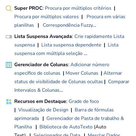
Super PROC
:
Procura por múltiplos critérios
|
Procura por múltiplos valores
|
Procura em várias
planilhas
|
Correspondência Fuzzy
...
Lista Suspensa Avançada
:
Crie rapidamente Lista
suspensa
|
Lista suspensa dependente
|
Lista
suspensa com múltipla seleção
...
Gerenciador de Colunas
:
Adicionar número
específico de colunas
|
Mover Colunas
|
Alternar
status de visibilidade de Colunas ocultas
|
Comparar
Intervalos & Colunas
...
Recursos em Destaque
:
Grade de foco
|
Visualização de Design
|
Barra de fórmulas
aprimorada
|
Gerenciador de Pasta de trabalho &
Planilha
|
Biblioteca de AutoTexto
(Auto
Text)
|
Selecionador de Data
|
Mesclar Dados