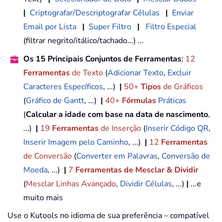
|
Criptografar/Descriptografar Células
|
Enviar
Email por Lista
|
Super Filtro
|
Filtro Especial
(filtrar negrito/itálico/tachado...) ...
Os 15 Principais Conjuntos de Ferramentas
:
12
Ferramentas
de Texto
(
Adicionar Texto
,
Excluir
Caracteres Específicos
, ...)
|
50+
Tipos
de Gráficos
(
Gráfico de Gantt
, ...)
|
40+
Fórmulas
Práticas
(
Calcular a idade com base na data de nascimento
,
...)
|
19
Ferramentas
de Inserção
(
Inserir Código QR
,
Inserir Imagem pelo Caminho
, ...)
|
12
Ferramentas
de Conversão
(
Converter em Palavras
,
Conversão de
Moeda
, ...)
|
7
Ferramentas de Mesclar & Dividir
(
Mesclar Linhas Avançado
,
Dividir Células
, ...)
|
...e
muito mais
Use o Kutools no idioma de sua preferência – compatível