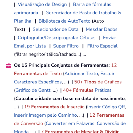
|
Visualização de Design
|
Barra de fórmulas
aprimorada
|
Gerenciador de Pasta de trabalho &
Planilha
|
Biblioteca de AutoTexto
(Auto
Text)
|
Selecionador de Data
|
Mesclar Dados
|
Criptografar/Descriptografar Células
|
Enviar
Email por Lista
|
Super Filtro
|
Filtro Especial
(filtrar negrito/itálico/tachado...) ...
Os 15 Principais Conjuntos de Ferramentas
:
12
Ferramentas
de Texto
(
Adicionar Texto
,
Excluir
Caracteres Específicos
, ...)
|
50+
Tipos
de Gráficos
(
Gráfico de Gantt
, ...)
|
40+
Fórmulas
Práticas
(
Calcular a idade com base na data de nascimento
,
...)
|
19
Ferramentas
de Inserção
(
Inserir Código QR
,
Inserir Imagem pelo Caminho
, ...)
|
12
Ferramentas
de Conversão
(
Converter em Palavras
,
Conversão de
Moeda
, ...)
|
7
Ferramentas de Mesclar & Dividir