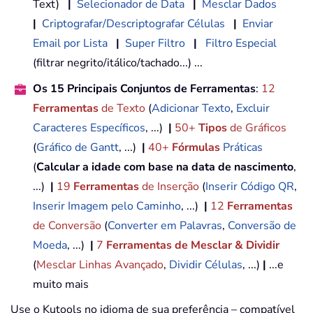
Text)
|
Selecionador de Data
|
Mesclar Dados
|
Criptografar/Descriptografar Células
|
Enviar
Email por Lista
|
Super Filtro
|
Filtro Especial
(filtrar negrito/itálico/tachado...) ...
Os 15 Principais Conjuntos de Ferramentas
:
12
Ferramentas
de Texto
(
Adicionar Texto
,
Excluir
Caracteres Específicos
, ...)
|
50+
Tipos
de Gráficos
(
Gráfico de Gantt
, ...)
|
40+
Fórmulas
Práticas
(
Calcular a idade com base na data de nascimento
,
...)
|
19
Ferramentas
de Inserção
(
Inserir Código QR
,
Inserir Imagem pelo Caminho
, ...)
|
12
Ferramentas
de Conversão
(
Converter em Palavras
,
Conversão de
Moeda
, ...)
|
7
Ferramentas de Mesclar & Dividir
(
Mesclar Linhas Avançado
,
Dividir Células
, ...)
|
...e
muito mais
Use o Kutools no idioma de sua preferência – compatível