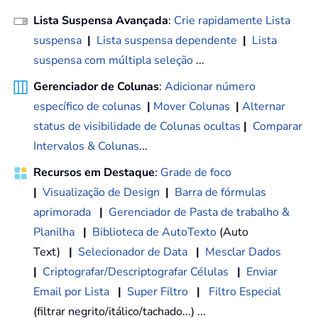
Lista Suspensa Avançada
:
Crie rapidamente Lista
suspensa
|
Lista suspensa dependente
|
Lista
suspensa com múltipla seleção
...
Gerenciador de Colunas
:
Adicionar número
específico de colunas
|
Mover Colunas
|
Alternar
status de visibilidade de Colunas ocultas
|
Comparar
Intervalos & Colunas
...
Recursos em Destaque
:
Grade de foco
|
Visualização de Design
|
Barra de fórmulas
aprimorada
|
Gerenciador de Pasta de trabalho &
Planilha
|
Biblioteca de AutoTexto
(Auto
Text)
|
Selecionador de Data
|
Mesclar Dados
|
Criptografar/Descriptografar Células
|
Enviar
Email por Lista
|
Super Filtro
|
Filtro Especial
(filtrar negrito/itálico/tachado...) ...