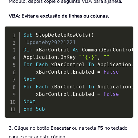
Módulo, depois copie o seguinte VBA para a janela.
VBA: Evitar a exclusão de linhas ou colunas.
Copy
Sub
 StopDeleteRowCols
(
)
'Updateby20221221
Dim
 xBarControl 
As
 CommandBarControl

Application
.
OnKey 
"^{-}"
,
""
For
Each
 xBarControl 
In
 Application
.
C
    xBarControl
.
Enabled 
=
False
Next
For
Each
 xBarControl 
In
 Application
.
C
    xBarControl
.
Enabled 
=
False
Next
End
Sub
3. Clique no botão
Executar
ou na tecla
F5
no teclado
para executar este código.