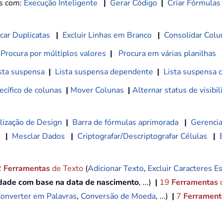
os com:
Execução Inteligente
|
Gerar Código
|
Criar Fórmulas
car Duplicatas
|
Excluir Linhas em Branco
|
Consolidar Colu
Procura por múltiplos valores
|
Procura em várias planilhas
sta suspensa
|
Lista suspensa dependente
|
Lista suspensa 
cífico de colunas
|
Mover Colunas
|
Alternar status de visibi
lização de Design
|
Barra de fórmulas aprimorada
|
Gerencia
|
Mesclar Dados
|
Criptografar/Descriptografar Células
|
2
Ferramentas
de Texto
(
Adicionar Texto
,
Excluir Caracteres Es
idade com base na data de nascimento
, ...)
|
19
Ferramentas
onverter em Palavras
,
Conversão de Moeda
, ...)
|
7
Ferramenta