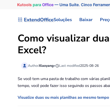
Kutools
para
Office
— Uma Suíte. Cinco Ferrame
Skip to main content
ExtendOffice
Soluções
Baixar
Preç
Como visualizar du
Excel?
Author
Xiaoyang
•
Last modified
2025-08-26
Se você tem uma pasta de trabalho com várias plani
tempo, você pode fazer isso seguindo os passos aba
Visualize duas ou mais planilhas ao mesmo tempo