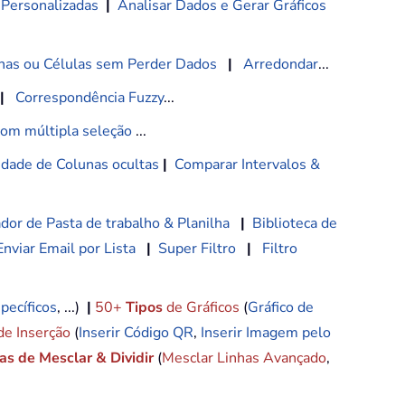
 Personalizadas
|
Analisar Dados e Gerar Gráficos
nas ou Células sem Perder Dados
|
Arredondar
...
|
Correspondência Fuzzy
...
com múltipla seleção
...
lidade de Colunas ocultas
|
Comparar Intervalos &
dor de Pasta de trabalho & Planilha
|
Biblioteca de
Enviar Email por Lista
|
Super Filtro
|
Filtro
pecíficos
, ...)
|
50+
Tipos
de Gráficos
(
Gráfico de
de Inserção
(
Inserir Código QR
,
Inserir Imagem pelo
s de Mesclar & Dividir
(
Mesclar Linhas Avançado
,