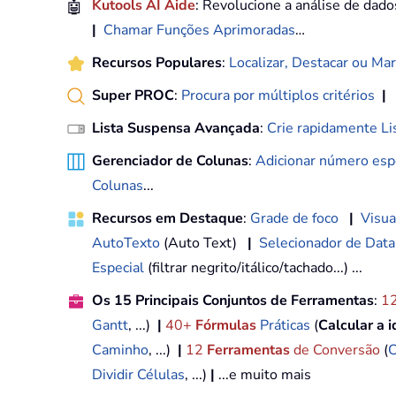
🤖
Kutools AI Aide
: Revolucione a análise de dad
|
Chamar Funções Aprimoradas
…
Recursos Populares
:
Localizar, Destacar ou Mar
Super PROC
:
Procura por múltiplos critérios
|
Lista Suspensa Avançada
:
Crie rapidamente Li
Gerenciador de Colunas
:
Adicionar número espe
Colunas
...
Recursos em Destaque
:
Grade de foco
|
Visua
AutoTexto
(Auto Text)
|
Selecionador de Data
Especial
(filtrar negrito/itálico/tachado...) ...
Os 15 Principais Conjuntos de Ferramentas
:
1
Gantt
, ...)
|
40+
Fórmulas
Práticas
(
Calcular a 
Caminho
, ...)
|
12
Ferramentas
de Conversão
(
C
Dividir Células
, ...)
|
...e muito mais