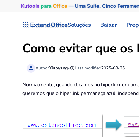
Kutools
para
Office
— Uma Suíte. Cinco Ferrame
Skip to main content
ExtendOffice
Soluções
Baixar
Preç
Como evitar que os 
Author
Xiaoyang
•
Last modified
2025-08-26
Normalmente, quando clicamos no hiperlink em uma p
queremos que o hiperlink permaneça azul, independe