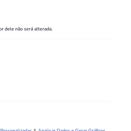
or dele não será alterada.
 Personalizadas
|
Analisar Dados e Gerar Gráficos