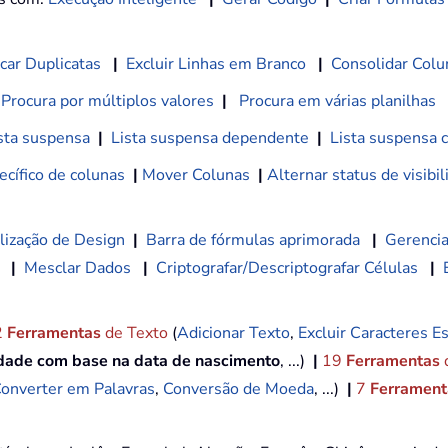
car Duplicatas
|
Excluir Linhas em Branco
|
Consolidar Colu
Procura por múltiplos valores
|
Procura em várias planilhas
sta suspensa
|
Lista suspensa dependente
|
Lista suspensa 
cífico de colunas
|
Mover Colunas
|
Alternar status de visibi
lização de Design
|
Barra de fórmulas aprimorada
|
Gerencia
|
Mesclar Dados
|
Criptografar/Descriptografar Células
|
2
Ferramentas
de Texto
(
Adicionar Texto
,
Excluir Caracteres Es
idade com base na data de nascimento
, ...)
|
19
Ferramentas
onverter em Palavras
,
Conversão de Moeda
, ...)
|
7
Ferramenta