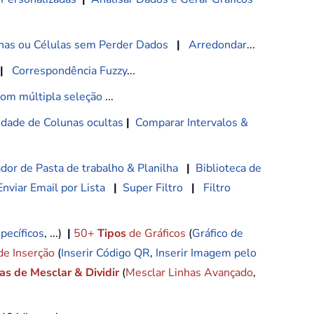
nas ou Células sem Perder Dados
|
Arredondar
...
|
Correspondência Fuzzy
...
com múltipla seleção
...
lidade de Colunas ocultas
|
Comparar Intervalos &
dor de Pasta de trabalho & Planilha
|
Biblioteca de
Enviar Email por Lista
|
Super Filtro
|
Filtro
pecíficos
, ...)
|
50+
Tipos
de Gráficos
(
Gráfico de
de Inserção
(
Inserir Código QR
,
Inserir Imagem pelo
s de Mesclar & Dividir
(
Mesclar Linhas Avançado
,