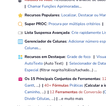
🤖
|
Chamar Funções Aprimoradas
…
Recursos Populares
:
Localizar, Destacar ou Mar
Super PROC
:
Procura por múltiplos critérios
|
Lista Suspensa Avançada
:
Crie rapidamente Li
Gerenciador de Colunas
:
Adicionar número espe
Colunas
...
Recursos em Destaque
:
Grade de foco
|
Visua
AutoTexto
(Auto Text)
|
Selecionador de Data
Especial
(filtrar negrito/itálico/tachado...) ...
Os 15 Principais Conjuntos de Ferramentas
:
1
Gantt
, ...)
|
40+
Fórmulas
Práticas
(
Calcular a 
Caminho
, ...)
|
12
Ferramentas
de Conversão
(
C
Dividir Células
, ...)
|
...e muito mais