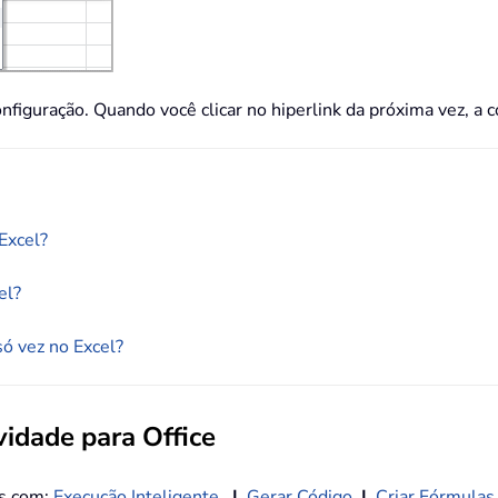
nfiguração. Quando você clicar no hiperlink da próxima vez, a c
Excel?
el?
só vez no Excel?
idade para Office
os com:
Execução Inteligente
|
Gerar Código
|
Criar Fórmulas