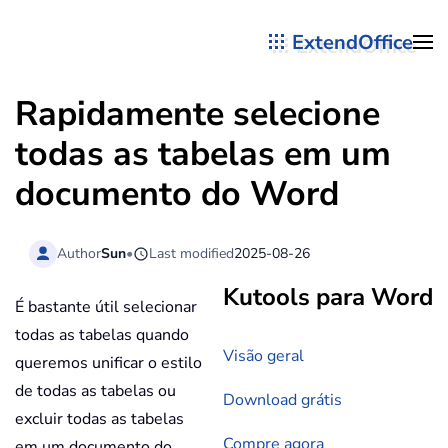
ExtendOffice
Skip to main content
Rapidamente selecione
todas as tabelas em um
documento do Word
Author
Sun
•
Last modified
2025-08-26
Kutools para Word
É bastante útil selecionar
todas as tabelas quando
Visão geral
queremos unificar o estilo
de todas as tabelas ou
Download grátis
excluir todas as tabelas
Compre agora
em um documento do