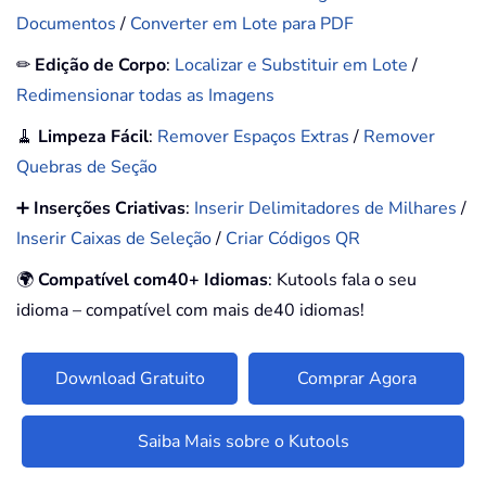
Documentos
/
Converter em Lote para PDF
✏
Edição de Corpo
:
Localizar e Substituir em Lote
/
Redimensionar todas as Imagens
🧹
Limpeza Fácil
:
Remover Espaços Extras
/
Remover
Quebras de Seção
➕
Inserções Criativas
:
Inserir Delimitadores de Milhares
/
Inserir Caixas de Seleção
/
Criar Códigos QR
🌍
Compatível com40+ Idiomas
: Kutools fala o seu
idioma – compatível com mais de40 idiomas!
Download Gratuito
Comprar Agora
Saiba Mais sobre o Kutools