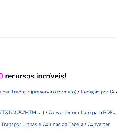
0
recursos incríveis!
uper Traduzir (preserva o formato)
/
Redação por IA
/
F/TXT/DOC/HTML...)
/
Converter em Lote para PDF
...
/
Transpor Linhas e Colunas da Tabela
/
Converter