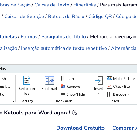
bras de Seção
/
Caixas de Texto
/
Hiperlinks
/ Para mais ferra
r
/
Caixas de Seleção
/
Botões de Rádio
/
Código QR
/
Código d
Tabelas
/
Formas
/
Parágrafos de Título
/ Melhore a navegaçã
alização
/
Inserção automática de texto repetitivo
/
Alternância
 o Kutools para Word agora!
🚀
Download Gratuito
Comprar 