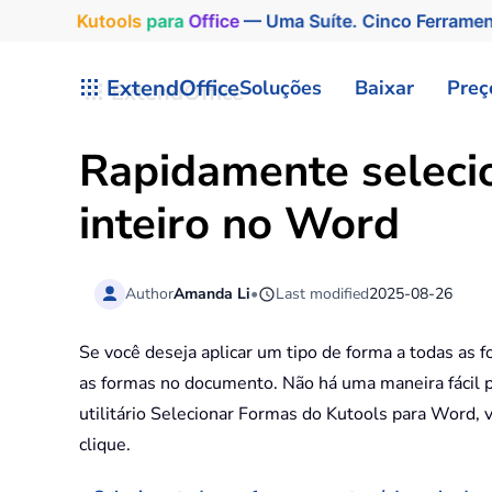
Kutools
para
Office
— Uma Suíte. Cinco Ferrame
Skip to main content
ExtendOffice
Soluções
Baixar
Preç
Rapidamente seleci
inteiro no Word
Author
Amanda Li
•
Last modified
2025-08-26
Se você deseja aplicar um tipo de forma a todas as 
as formas no documento. Não há uma maneira fácil 
utilitário Selecionar Formas do Kutools para Word
clique.