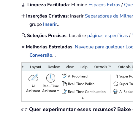
🧹
Limpeza Facilitada
: Elimine
Espaços Extras
/
Que
➕
Inserções Criativas
: Inserir
Separadores de Milha
grupo
Inserir
...
🔍
Seleções Precisas
: Localize
páginas específicas
/
⭐
Melhorias Estreladas
:
Navegue para qualquer Loc
Conversão
...
👉
Quer experimentar esses recursos? Baixe