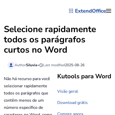
ExtendOffice
Skip to main content
Selecione rapidamente
todos os parágrafos
curtos no Word
Author
Siluvia
•
Last modified
2025-08-26
Kutools para Word
Não há recurso para você
selecionar rapidamente
Visão geral
todos os parágrafos que
contêm menos de um
Download grátis
número específico de
Compre agora
caracteres no Word, como,