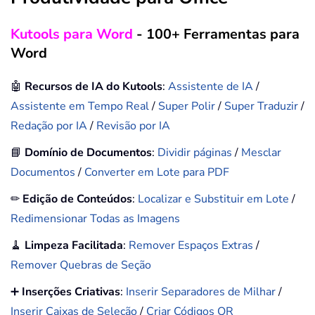
Kutools para Word
- 100+ Ferramentas para
Word
🤖
Recursos de IA do Kutools
:
Assistente de IA
/
Assistente em Tempo Real
/
Super Polir
/
Super Traduzir
/
Redação por IA
/
Revisão por IA
📘
Domínio de Documentos
:
Dividir páginas
/
Mesclar
Documentos
/
Converter em Lote para PDF
✏
Edição de Conteúdos
:
Localizar e Substituir em Lote
/
Redimensionar Todas as Imagens
🧹
Limpeza Facilitada
:
Remover Espaços Extras
/
Remover Quebras de Seção
➕
Inserções Criativas
:
Inserir Separadores de Milhar
/
Inserir Caixas de Seleção
/
Criar Códigos QR