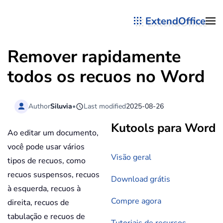
ExtendOffice
Skip to main content
Remover rapidamente
todos os recuos no Word
Author
Siluvia
•
Last modified
2025-08-26
Kutools para Word
Ao editar um documento,
você pode usar vários
Visão geral
tipos de recuos, como
recuos suspensos, recuos
Download grátis
à esquerda, recuos à
Compre agora
direita, recuos de
tabulação e recuos de