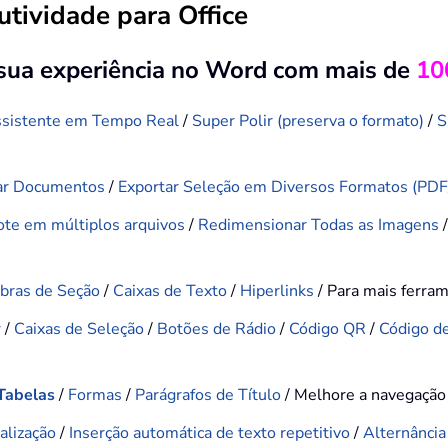
tividade para Office
 sua experiência no Word com mais de
10
sistente em Tempo Real
/
Super Polir (preserva o formato)
/
S
ar Documentos
/
Exportar Seleção em Diversos Formatos (PD
Lote em múltiplos arquivos
/
Redimensionar Todas as Imagens
bras de Seção
/
Caixas de Texto
/
Hiperlinks
/ Para mais ferra
r
/
Caixas de Seleção
/
Botões de Rádio
/
Código QR
/
Código d
Tabelas
/
Formas
/
Parágrafos de Título
/ Melhore a navegaçã
alização
/
Inserção automática de texto repetitivo
/
Alternância