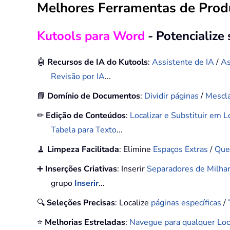
Melhores Ferramentas de Produ
Kutools para Word
- Potencialize
🤖
Recursos de IA do Kutools
:
Assistente de IA
/
As
Revisão por IA
...
📘
Domínio de Documentos
:
Dividir páginas
/
Mescl
✏
Edição de Conteúdos
:
Localizar e Substituir em 
Tabela para Texto
...
🧹
Limpeza Facilitada
: Elimine
Espaços Extras
/
Que
➕
Inserções Criativas
: Inserir
Separadores de Milha
grupo
Inserir
...
🔍
Seleções Precisas
: Localize
páginas específicas
/
⭐
Melhorias Estreladas
:
Navegue para qualquer Loc