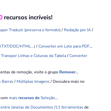
0
recursos incríveis!
uper Traduzir (preserva o formato)
/
Redação por IA
/
F/TXT/DOC/HTML...)
/
Converter em Lote para PDF
...
/
Transpor Linhas e Colunas da Tabela
/
Converter
mentas de remoção, visite o grupo
Remover
...
e Barras
/
Múltiplas Imagens
/ Descubra mais no
o com
mais
recursos de
Seleção
...
 entre Janelas de Documentos
/
11
ferramentas
de