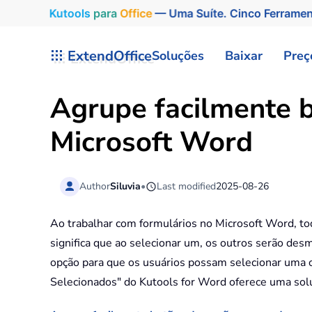
Kutools
para
Office
— Uma Suíte. Cinco Ferrame
Skip to main content
ExtendOffice
Soluções
Baixar
Preç
Agrupe facilmente 
Microsoft Word
Author
Siluvia
•
Last modified
2025-08-26
Ao trabalhar com formulários no Microsoft Word, t
significa que ao selecionar um, os outros serão de
opção para que os usuários possam selecionar uma o
Selecionados" do Kutools for Word oferece uma solu