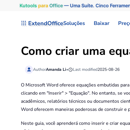
Kutools
para
Office
— Uma Suíte. Cinco Ferrame
Skip to main content
ExtendOffice
Soluções
Baixar
Preç
Como criar uma eq
Author
Amanda Li
•
Last modified
2025-08-26
O Microsoft Word oferece equações embutidas para
clicando em "Inserir" > "Equação". No entanto, se voc
acadêmicos, relatórios técnicos ou documentos cient
Word oferecem maneiras poderosas de construir e pe
Neste guia, você aprenderá como inserir e criar eq