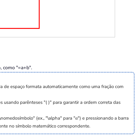
o, como "=a+b".
barra de espaço formata automaticamente como uma fração com
usando parênteses "( )" para garantir a ordem correta das
\nomedosímbolo" (ex., "\alpha" para "α") e pressionando a barra
ente no símbolo matemático correspondente.