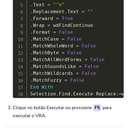
.
Text 
=
"^n"
.
Replacement
.
Text 
=
""
.
Forward 
=
True
.
Wrap 
=
.
Format 
=
False
.
MatchCase 
=
False
.
MatchWholeWord 
=
False
.
MatchByte 
=
False
.
MatchAllWordForms 
=
False
.
MatchSoundsLike 
=
False
.
MatchWildcards 
=
False
.
MatchFuzzy 
=
False
End
With
Selection
.
Find
.
Execute Replace
:
=
End
Sub
Clique no botão Executar ou pressione
F5
para
executar o VBA.