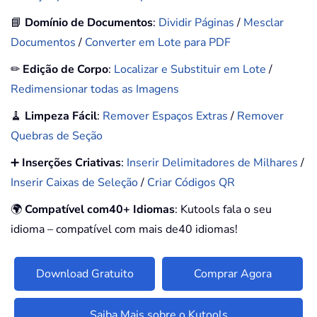
📘
Domínio de Documentos
:
Dividir Páginas
/
Mesclar
Documentos
/
Converter em Lote para PDF
✏
Edição de Corpo
:
Localizar e Substituir em Lote
/
Redimensionar todas as Imagens
🧹
Limpeza Fácil
:
Remover Espaços Extras
/
Remover
Quebras de Seção
➕
Inserções Criativas
:
Inserir Delimitadores de Milhares
/
Inserir Caixas de Seleção
/
Criar Códigos QR
🌍
Compatível com40+ Idiomas
: Kutools fala o seu
idioma – compatível com mais de40 idiomas!
Download Gratuito
Comprar Agora
Saiba Mais sobre o Kutools