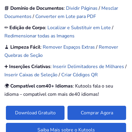
📘
Domínio de Documentos
:
Dividir Páginas
/
Mesclar
Documentos
/
Converter em Lote para PDF
✏
Edição de Corpo
:
Localizar e Substituir em Lote
/
Redimensionar todas as Imagens
🧹
Limpeza Fácil
:
Remover Espaços Extras
/
Remover
Quebras de Seção
➕
Inserções Criativas
:
Inserir Delimitadores de Milhares
/
Inserir Caixas de Seleção
/
Criar Códigos QR
🌍
Compatível com40+ Idiomas
: Kutools fala o seu
idioma – compatível com mais de40 idiomas!
Download Gratuito
Comprar Agora
Saiba Mais sobre o Kutools