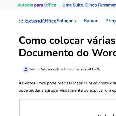
Kutools
para
Office
— Uma Suíte. Cinco Ferrame
Skip to main content
ExtendOffice
Soluções
Baixar
Preç
Como colocar várias
Documento do Wor
Author
Siluvia
•
Last modified
2025-08-26
Às vezes, você pode precisar inserir um colchete g
pode ajudar a agrupar visualmente ou explicar um co