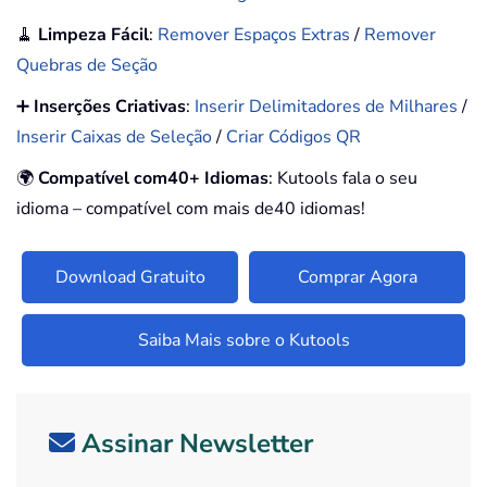
🧹
Limpeza Fácil
:
Remover Espaços Extras
/
Remover
Quebras de Seção
➕
Inserções Criativas
:
Inserir Delimitadores de Milhares
/
Inserir Caixas de Seleção
/
Criar Códigos QR
🌍
Compatível com40+ Idiomas
: Kutools fala o seu
idioma – compatível com mais de40 idiomas!
Download Gratuito
Comprar Agora
Saiba Mais sobre o Kutools
Assinar Newsletter