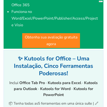
Office 365
Funciona no
Word/Excel/PowerPoint/Publisher/Access/Project
e Visio
Obtenha sua avaliação gratuita
agora
✨ Kutools for Office – Uma
Instalação, Cinco Ferramentas
Poderosas!
Inclui
Office Tab Pro
·
Kutools para Excel
·
Kutools
para Outlook
·
Kutools for Word
·
Kutools for
PowerPoint
📦 Tenha todas as5 ferramentas em uma única suíte | 🔗