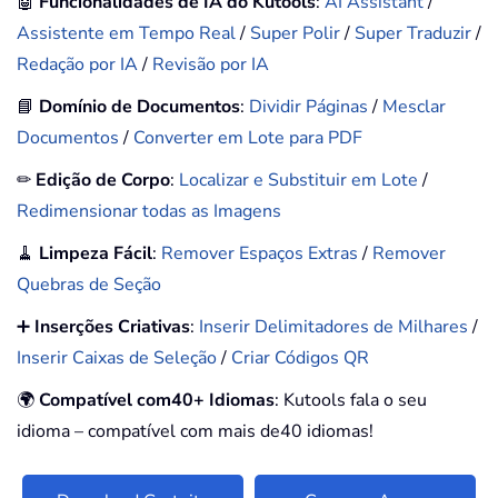
🤖
Funcionalidades de IA do Kutools
:
AI Assistant
/
Assistente em Tempo Real
/
Super Polir
/
Super Traduzir
/
Redação por IA
/
Revisão por IA
📘
Domínio de Documentos
:
Dividir Páginas
/
Mesclar
Documentos
/
Converter em Lote para PDF
✏
Edição de Corpo
:
Localizar e Substituir em Lote
/
Redimensionar todas as Imagens
🧹
Limpeza Fácil
:
Remover Espaços Extras
/
Remover
Quebras de Seção
➕
Inserções Criativas
:
Inserir Delimitadores de Milhares
/
Inserir Caixas de Seleção
/
Criar Códigos QR
🌍
Compatível com40+ Idiomas
: Kutools fala o seu
idioma – compatível com mais de40 idiomas!