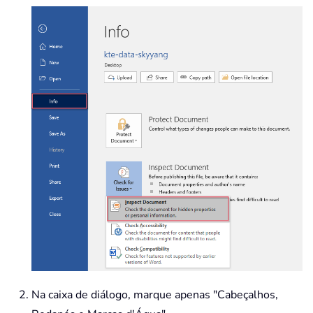
Na caixa de diálogo, marque apenas "Cabeçalhos,