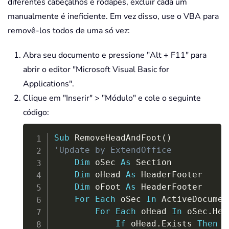
diferentes cabeçalhos e rodapés, excluir cada um
manualmente é ineficiente. Em vez disso, use o VBA para
removê-los todos de uma só vez:
Abra seu documento e pressione "Alt + F11" para
abrir o editor "Microsoft Visual Basic for
Applications".
Clique em "Inserir" > "Módulo" e cole o seguinte
código:
Copy
Sub
 RemoveHeadAndFoot
(
)
'Update by ExtendOffice
Dim
 oSec 
As
 Section

Dim
 oHead 
As
 HeaderFooter

Dim
 oFoot 
As
 HeaderFooter

For
Each
 oSec 
In
 ActiveDocumen
For
Each
 oHead 
In
 oSec
.
Hea
If
 oHead
.
Exists 
Then
 o