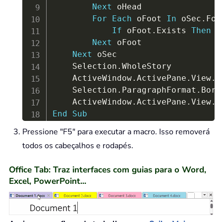
Next
 oHead

For
Each
 oFoot 
In
 oSec
.
Foo
If
 oFoot
.
Exists 
Then
 o
Next
 oFoot

Next
 oSec

    Selection
.
WholeStory

    ActiveWindow
.
ActivePane
.
View
.
S
    Selection
.
ParagraphFormat
.
Bord
    ActiveWindow
.
ActivePane
.
View
.
S
End
Sub
Pressione "F5" para executar a macro. Isso removerá
todos os cabeçalhos e rodapés.
Office Tab: Traz interfaces com guias para o Word,
Excel, PowerPoint...