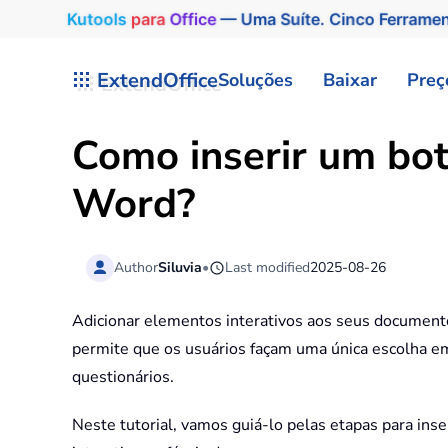
Kutools
para
Office
— Uma Suíte. Cinco Ferrame
Skip to main content
ExtendOffice
Soluções
Baixar
Preç
Como inserir um bo
Word?
Author
Siluvia
•
Last modified
2025-08-26
Adicionar elementos interativos aos seus document
permite que os usuários façam uma única escolha em 
questionários.
Neste tutorial, vamos guiá-lo pelas etapas para in