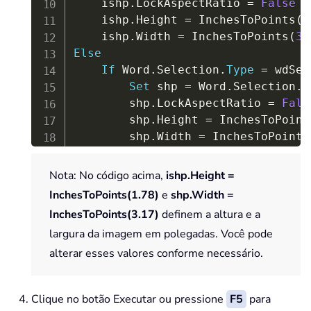
    ishp
.
LockAspectRatio 
=
False
    ishp
.
Height 
=
 InchesToPoints
(
1
    ishp
.
Width 
=
 InchesToPoints
(
3.
Else
If
 Word
.
Selection
.
Type
=
 wdSel
Set
 shp 
=
 Word
.
Selection
.
S
        shp
.
LockAspectRatio 
=
Fals
        shp
.
Height 
=
 InchesToPoint
        shp
.
Width 
=
 InchesToPoints
End
If
End
If
Nota: No código acima,
ishp.Height =
End
Sub
InchesToPoints(1.78)
e
shp.Width =
InchesToPoints(3.17)
definem a altura e a
largura da imagem em polegadas. Você pode
alterar esses valores conforme necessário.
Clique no botão Executar ou pressione
F5
para