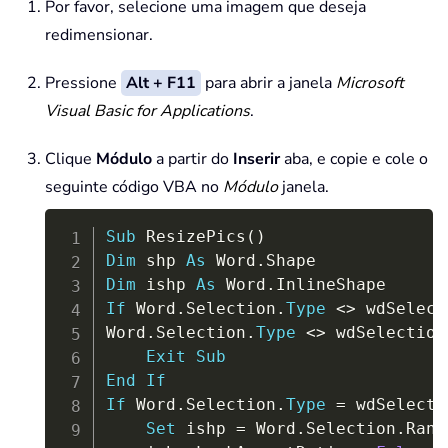
Por favor, selecione uma imagem que deseja
redimensionar.
Pressione
Alt + F11
para abrir a janela
Microsoft
Visual Basic for Applications
.
Clique
Módulo
a partir do
Inserir
aba, e copie e cole o
seguinte código VBA no
Módulo
janela.
Copy
Sub
 ResizePics
(
)
Dim
 shp 
As
 Word
.
Dim
 ishp 
As
 Word
.
If
 Word
.
Selection
.
Type
<
>
 wdSelect
Word
.
Selection
.
Type
<
>
 wdSelection
Exit
Sub
End
If
If
 Word
.
Selection
.
Type
=
 wdSelecti
Set
 ishp 
=
 Word
.
Selection
.
Rang