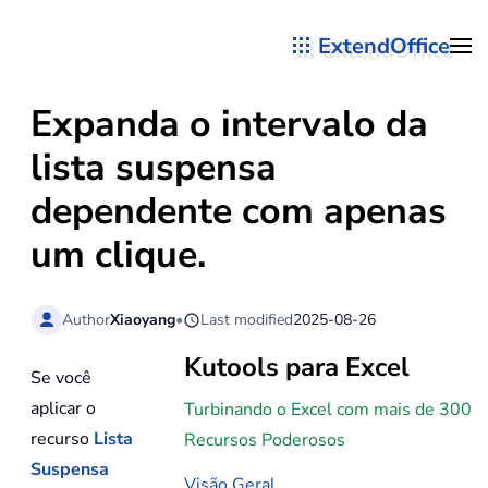
ExtendOffice
Skip to main content
Expanda o intervalo da
lista suspensa
dependente com apenas
um clique.
Author
Xiaoyang
•
Last modified
2025-08-26
Kutools para Excel
Se você
aplicar o
Turbinando o Excel com mais de 300
recurso
Lista
Recursos Poderosos
Suspensa
Visão Geral