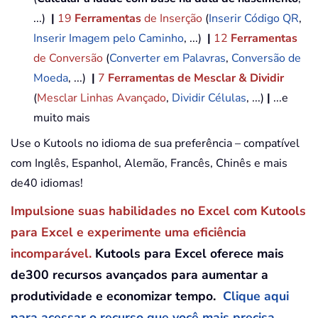
...)
|
19
Ferramentas
de Inserção
(
Inserir Código QR
,
Inserir Imagem pelo Caminho
, ...)
|
12
Ferramentas
de Conversão
(
Converter em Palavras
,
Conversão de
Moeda
, ...)
|
7
Ferramentas de Mesclar & Dividir
(
Mesclar Linhas Avançado
,
Dividir Células
, ...)
|
...e
muito mais
Use o Kutools no idioma de sua preferência – compatível
com Inglês, Espanhol, Alemão, Francês, Chinês e mais
de40 idiomas!
Impulsione suas habilidades no Excel com Kutools
para Excel e experimente uma eficiência
incomparável.
Kutools para Excel oferece mais
de300 recursos avançados para aumentar a
produtividade e economizar tempo.
Clique aqui
para acessar o recurso que você mais precisa...