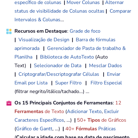
específico de colunas
|
Mover Colunas
|
Alternar
status de visibilidade de Colunas ocultas
|
Comparar
Intervalos & Colunas
...
Recursos em Destaque
:
Grade de foco
|
Visualização de Design
|
Barra de fórmulas
aprimorada
|
Gerenciador de Pasta de trabalho &
Planilha
|
Biblioteca de AutoTexto
(Auto
Text)
|
Selecionador de Data
|
Mesclar Dados
|
Criptografar/Descriptografar Células
|
Enviar
Email por Lista
|
Super Filtro
|
Filtro Especial
(filtrar negrito/itálico/tachado...) ...
Os 15 Principais Conjuntos de Ferramentas
:
12
Ferramentas
de Texto
(
Adicionar Texto
,
Excluir
Caracteres Específicos
, ...)
|
50+
Tipos
de Gráficos
(
Gráfico de Gantt
, ...)
|
40+
Fórmulas
Práticas
(
Calcular a idade com base na data de nascimento
,