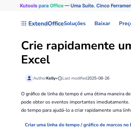
Kutools
para
Office
— Uma Suíte. Cinco Ferrame
Skip to main content
ExtendOffice
Soluções
Baixar
Preç
Crie rapidamente um
Excel
Author
Kelly
•
Last modified
2025-08-26
O gráfico de linha do tempo é uma ótima maneira de 
pode obter os eventos importantes imediatamente. A
do tempo para ajudá-lo a criar rapidamente uma linh
Criar uma linha do tempo / gráfico de marcos no 