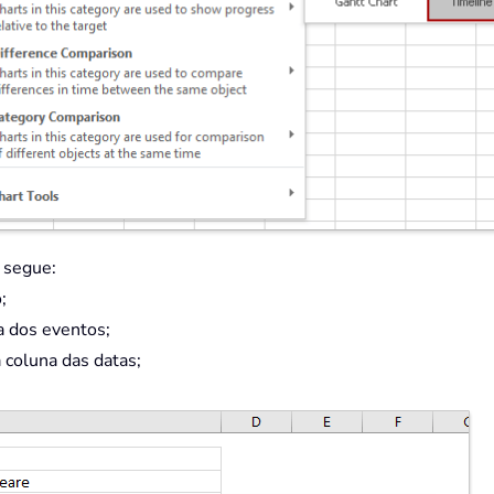
 segue:
;
na dos eventos;
a coluna das datas;