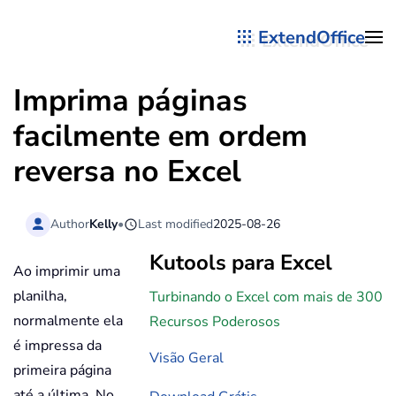
ExtendOffice
Skip to main content
Imprima páginas
facilmente em ordem
reversa no Excel
Author
Kelly
•
Last modified
2025-08-26
Kutools para Excel
Ao imprimir uma
planilha,
Turbinando o Excel com mais de 300
normalmente ela
Recursos Poderosos
é impressa da
Visão Geral
primeira página
até a última. No