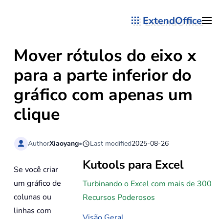
ExtendOffice
Skip to main content
Mover rótulos do eixo x
para a parte inferior do
gráfico com apenas um
clique
Author
Xiaoyang
•
Last modified
2025-08-26
Kutools para Excel
Se você criar
um gráfico de
Turbinando o Excel com mais de 300
colunas ou
Recursos Poderosos
linhas com
Visão Geral