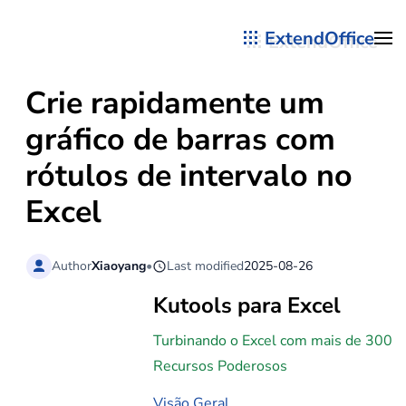
ExtendOffice
Skip to main content
Crie rapidamente um
gráfico de barras com
rótulos de intervalo no
Excel
Author
Xiaoyang
•
Last modified
2025-08-26
Kutools para Excel
Turbinando o Excel com mais de 300
Recursos Poderosos
Visão Geral