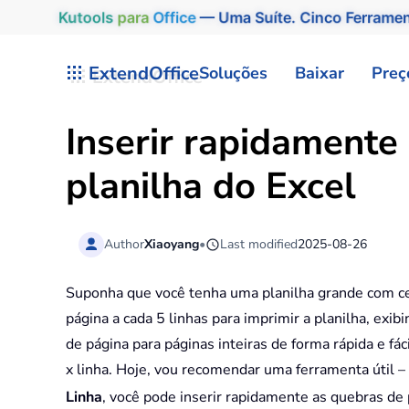
Kutools
para
Office
— Uma Suíte. Cinco Ferrame
Skip to main content
ExtendOffice
Soluções
Baixar
Preç
Inserir rapidamente
planilha do Excel
Author
Xiaoyang
•
Last modified
2025-08-26
Suponha que você tenha uma planilha grande com cen
página a cada 5 linhas para imprimir a planilha, ex
de página para páginas inteiras de forma rápida e fác
x linha. Hoje, vou recomendar uma ferramenta útil –
Linha
, você pode inserir rapidamente as quebras de 