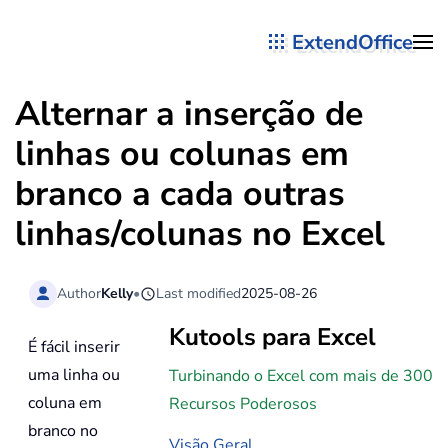
ExtendOffice
Skip to main content
Alternar a inserção de
linhas ou colunas em
branco a cada outras
linhas/colunas no Excel
Author
Kelly
•
Last modified
2025-08-26
Kutools para Excel
É fácil inserir
uma linha ou
Turbinando o Excel com mais de 300
coluna em
Recursos Poderosos
branco no
Visão Geral