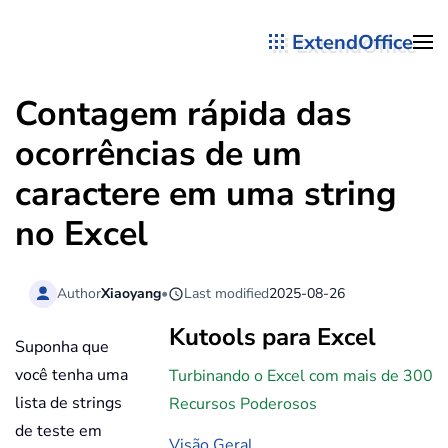
ExtendOffice
Skip to main content
Contagem rápida das
ocorrências de um
caractere em uma string
no Excel
Author
Xiaoyang
•
Last modified
2025-08-26
Kutools para Excel
Suponha que
você tenha uma
Turbinando o Excel com mais de 300
lista de strings
Recursos Poderosos
de teste em
Visão Geral