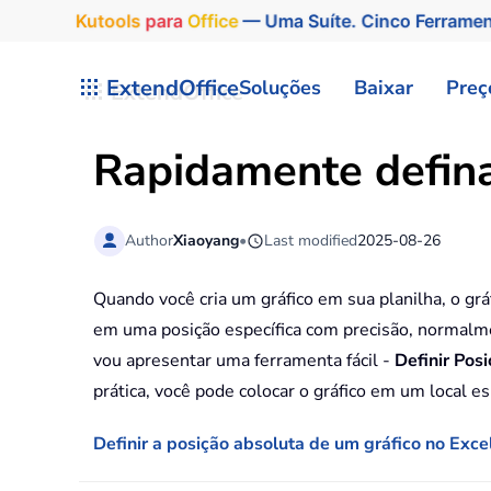
Kutools
para
Office
— Uma Suíte. Cinco Ferrame
Skip to main content
ExtendOffice
Soluções
Baixar
Preç
Rapidamente defina
Author
Xiaoyang
•
Last modified
2025-08-26
Quando você cria um gráfico em sua planilha, o gráf
em uma posição específica com precisão, normalme
vou apresentar uma ferramenta fácil -
Definir Pos
prática, você pode colocar o gráfico em um local e
Definir a posição absoluta de um gráfico no Exce