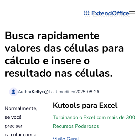
ExtendOffice
Skip to main content
Busca rapidamente
valores das células para
cálculo e insere o
resultado nas células.
Author
Kelly
•
Last modified
2025-08-26
Kutools para Excel
Normalmente,
se você
Turbinando o Excel com mais de 300
precisar
Recursos Poderosos
calcular com a
Visão Geral