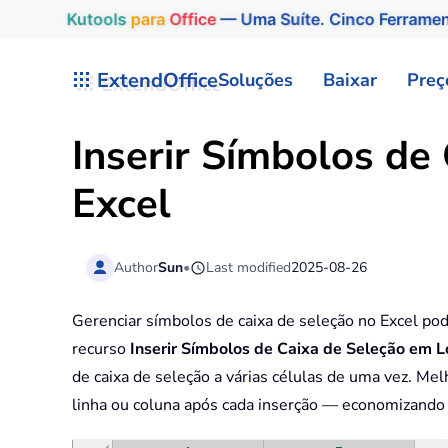
Kutools
para
Office
— Uma Suíte. Cinco Ferrame
Skip to main content
ExtendOffice
Soluções
Baixar
Preç
Inserir Símbolos de
Excel
Author
Sun
•
Last modified
2025-08-26
Gerenciar símbolos de caixa de seleção no Excel pod
recurso
Inserir Símbolos de Caixa de Seleção em L
de caixa de seleção a várias células de uma vez. M
linha ou coluna após cada inserção — economizando 