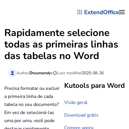
ExtendOffice
Skip to main content
Rapidamente selecione
todas as primeiras linhas
das tabelas no Word
Author
Zhoumandy
•
Last modified
2025-08-26
Kutools para Word
Precisa formatar ou excluir
a primeira linha de cada
Visão geral
tabela no seu documento?
Em vez de selecioná-las
Download grátis
uma por uma, você pode
Compre agora
destacar rapidamente