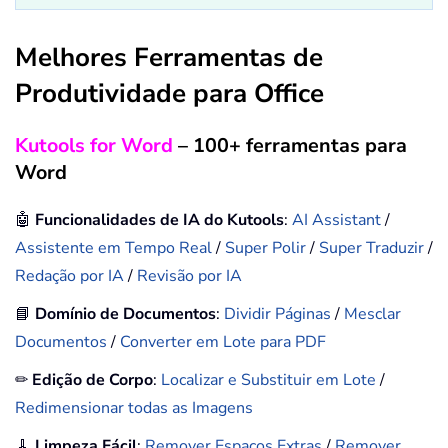
Melhores Ferramentas de
Produtividade para Office
Kutools for Word
– 100+ ferramentas para
Word
🤖
Funcionalidades de IA do Kutools
:
AI Assistant
/
Assistente em Tempo Real
/
Super Polir
/
Super Traduzir
/
Redação por IA
/
Revisão por IA
📘
Domínio de Documentos
:
Dividir Páginas
/
Mesclar
Documentos
/
Converter em Lote para PDF
✏
Edição de Corpo
:
Localizar e Substituir em Lote
/
Redimensionar todas as Imagens
🧹
Limpeza Fácil
:
Remover Espaços Extras
/
Remover