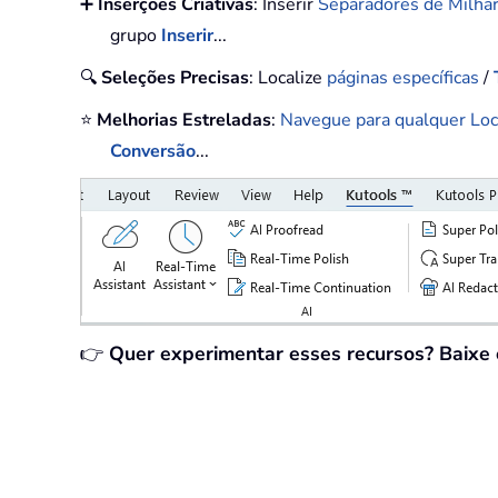
➕
Inserções Criativas
: Inserir
Separadores de Milha
grupo
Inserir
...
🔍
Seleções Precisas
: Localize
páginas específicas
/
⭐
Melhorias Estreladas
:
Navegue para qualquer Loc
Conversão
...
👉
Quer experimentar esses recursos? Baixe