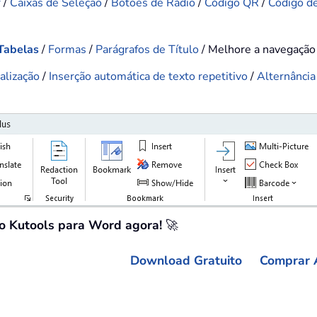
r
/
Caixas de Seleção
/
Botões de Rádio
/
Código QR
/
Código d
Tabelas
/
Formas
/
Parágrafos de Título
/ Melhore a navegaçã
alização
/
Inserção automática de texto repetitivo
/
Alternância
 o Kutools para Word agora!
🚀
Download Gratuito
Comprar 