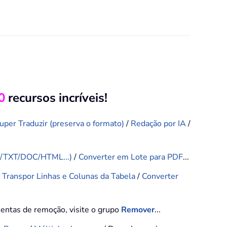
0
recursos incríveis!
uper Traduzir (preserva o formato)
/
Redação por IA
/
F/TXT/DOC/HTML...)
/
Converter em Lote para PDF
...
/
Transpor Linhas e Colunas da Tabela
/
Converter
mentas de remoção, visite o grupo
Remover
...