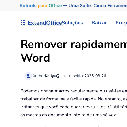
Kutools
para
Office
— Uma Suíte. Cinco Ferrame
Skip to main content
ExtendOffice
Soluções
Baixar
Preç
Remover rapidament
Word
Author
Kelly
•
Last modified
2025-08-26
Podemos gravar macros regularmente ou usá-las em
trabalhar de forma mais fácil e rápida. No entanto, 
irritantes que você pode querer excluí-los. O utili
as macros do documento inteiro de uma só vez.