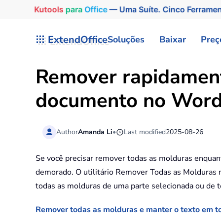
Kutools
para
Office
— Uma Suíte. Cinco Ferrame
Skip to main content
ExtendOffice
Soluções
Baixar
Preç
Remover rapidament
documento no Wor
Author
Amanda Li
•
Last modified
2025-08-26
Se você precisar remover todas as molduras enqua
demorado. O utilitário Remover Todas as Molduras 
todas as molduras de uma parte selecionada ou de 
Remover todas as molduras e manter o texto em 