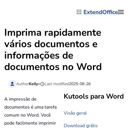
ExtendOffice
Skip to main content
Imprima rapidamente
vários documentos e
informações de
documentos no Word
Author
Kelly
•
Last modified
2025-08-26
Kutools para Word
A impressão de
documentos é uma tarefa
Visão geral
comum no Word. Você
pode facilmente imprimir
Download grátis